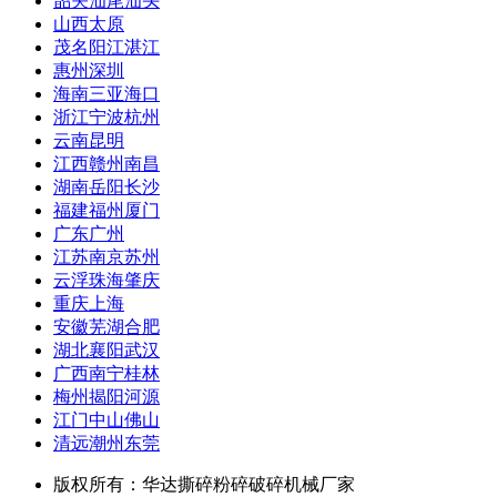
韶关汕尾汕头
山西太原
茂名阳江湛江
惠州深圳
海南三亚海口
浙江宁波杭州
云南昆明
江西赣州南昌
湖南岳阳长沙
福建福州厦门
广东广州
江苏南京苏州
云浮珠海肇庆
重庆上海
安徽芜湖合肥
湖北襄阳武汉
广西南宁桂林
梅州揭阳河源
江门中山佛山
清远潮州东莞
版权所有：华达撕碎粉碎破碎机械厂家